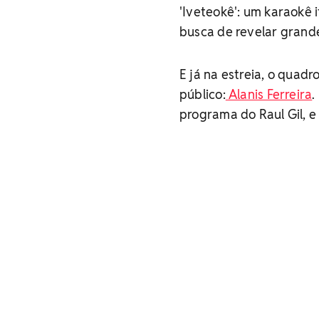
'Iveteokê': um karaokê i
busca de revelar grand
E já na estreia, o qua
público:
Alanis Ferreira
.
programa do Raul Gil, e 