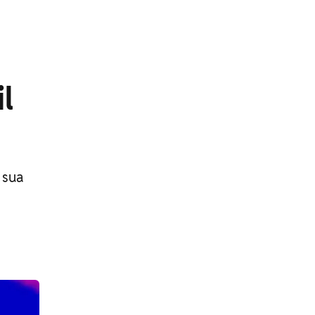
l
 sua