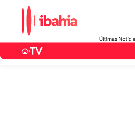
Últimas Notíci
TV
•