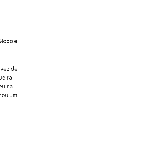
Globo e
 vez de
ueira
eu na
rmou um