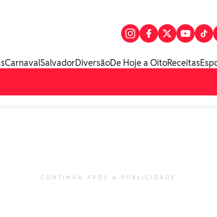
as
Carnaval
Salvador
Diversão
De Hoje a Oito
Receitas
Esp
CONTINUA APÓS A PUBLICIDADE