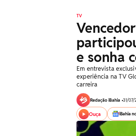
TV
Vencedora
participo
e sonha c
Em entrevista exclusi
experiência na TV Gl
carreira
Redação iBahia
•
31/07/
Ouça
iBahia n