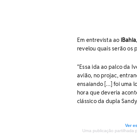
Em entrevista ao
iBahia
revelou quais serão os 
"Essa ida ao palco da Iv
avião, no projac, entra
ensaiando […] foi uma l
hora que deveria aconte
clássico da dupla Sandy 
Ver e
Uma publicação partilhada po