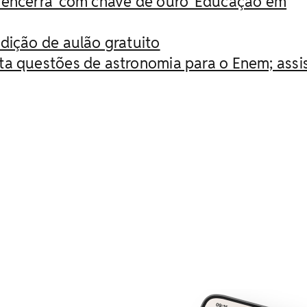
 encerra 'com chave de ouro' Educação em
dição de aulão gratuito
a questões de astronomia para o Enem; assi