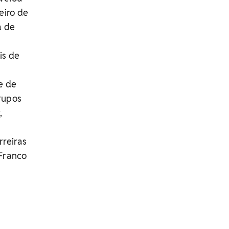
eiro de
a de
is de
e de
rupos
,
rreiras
 Franco