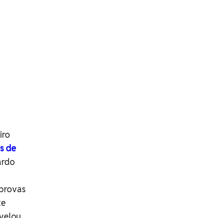
iro
s de
ardo
 provas
te
evelou