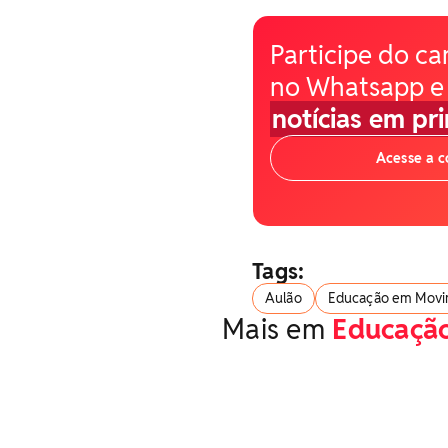
Participe do ca
no Whatsapp e
notícias em pr
Acesse a 
Tags:
Aulão
Educação em Movi
Mais em
Educaçã