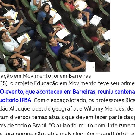
cação em Movimento foi em Barreiras
 (15), o projeto Educação em Movimento teve seu prime
O evento, que aconteceu em Barreiras, reuniu centena
uditório IFBA
. Com o espaço lotado, os professores Ric
Adão Albuquerque, de geografia, e Willamy Mendes, de
am diversos temas atuais que devem fazer parte das
es de todo o Brasil. "O aulão foi muito bom. Infelizmen
e fora porque não cabia mais ninguém no auditório", r