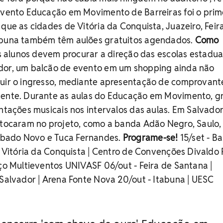
 evento Educação em Movimento de Barreiras foi o prim
 que as cidades de Vitória da Conquista, Juazeiro, Feir
abuna também têm aulões gratuitos agendados.
Como
os alunos devem procurar a direção das escolas estadua
dor, um balcão de evento em um shopping ainda não
buir o ingresso, mediante apresentação de comprovant
gente. Durante as aulas do Educação em Movimento, g
entações musicais nos intervalos das aulas. Em Salvador
á tocaram no projeto, como a banda Adão Negro, Saulo,
bado Novo e Tuca Fernandes.
Programe-se!
15/set - Ba
 - Vitória da Conquista | Centro de Convenções Divaldo
aço Multieventos UNIVASF 06/out - Feira de Santana |
 Salvador | Arena Fonte Nova 20/out - Itabuna | UESC