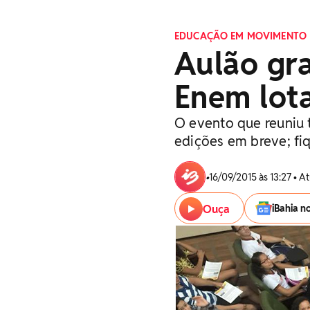
EDUCAÇÃO EM MOVIMENTO
Aulão gra
Enem lota
O evento que reuniu t
edições em breve; fi
•
16/09/2015 às 13:27 • A
Ouça
iBahia n