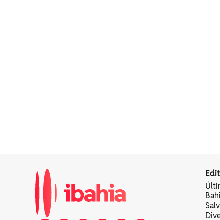
Edit
Últi
Bah
Sal
Div