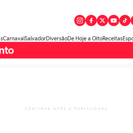
as
Carnaval
Salvador
Diversão
De Hoje a Oito
Receitas
Esp
nto
CONTINUA APÓS A PUBLICIDADE