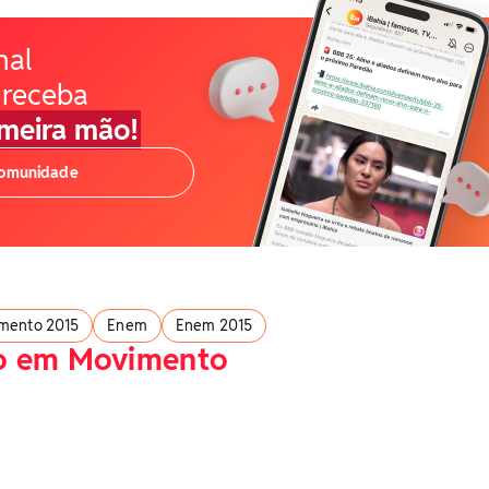
nal
 receba
imeira mão!
comunidade
mento 2015
Enem
Enem 2015
o em Movimento