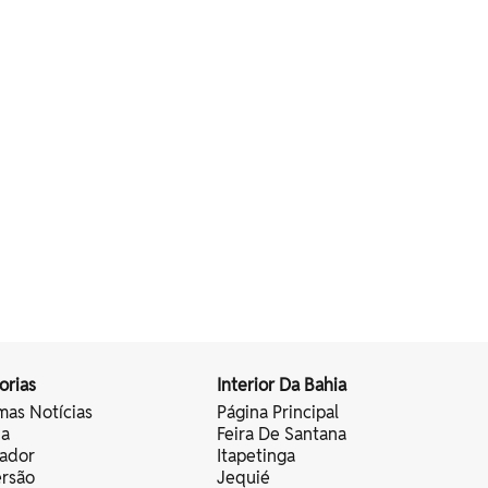
orias
Interior Da Bahia
mas Notícias
Página Principal
ia
Feira De Santana
vador
Itapetinga
ersão
Jequié