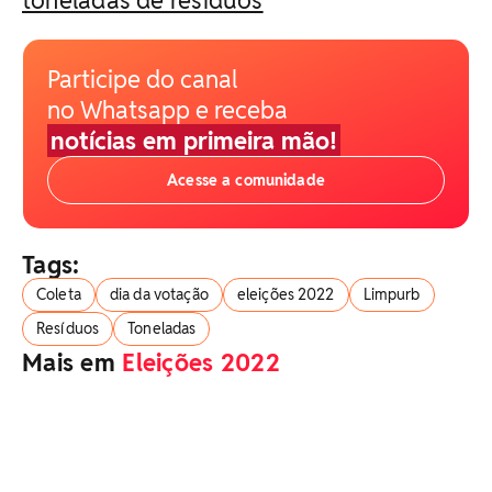
Participe do canal
no Whatsapp e receba
notícias em primeira mão!
Acesse a comunidade
Tags:
Coleta
dia da votação
eleições 2022
Limpurb
Resíduos
Toneladas
Mais em
Eleições 2022