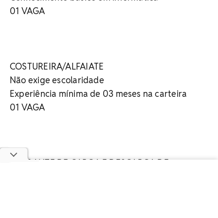
01 VAGA
COSTUREIRA/ALFAIATE
Não exige escolaridade
Experiência mínima de 03 meses na carteira
01 VAGA
AJUDANTE DE CARGA E DESCARGA DE
MERCADORIA
Ensino Médio Completo
Atuar como ajudante de motorista
Não exige experiência