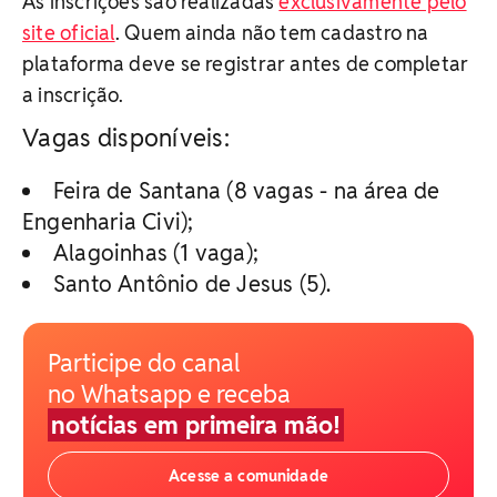
As inscrições são realizadas
exclusivamente pelo
site oficial
. Quem ainda não tem cadastro na
plataforma deve se registrar antes de completar
a inscrição.
Vagas disponíveis:
Feira de Santana (8 vagas - na área de
Engenharia Civi);
Alagoinhas (1 vaga);
Santo Antônio de Jesus (5).
Participe do canal
no Whatsapp e receba
notícias em primeira mão!
Acesse a comunidade