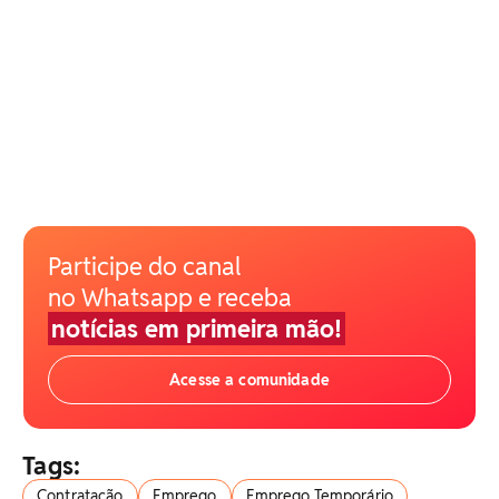
Participe do canal
no Whatsapp e receba
notícias em primeira mão!
Acesse a comunidade
Tags:
Contratação
Emprego
Emprego Temporário