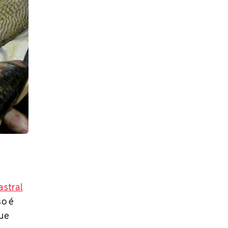
astral
so é
que