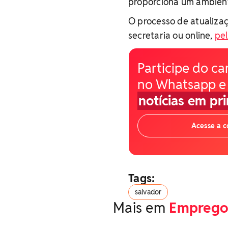
proporciona um ambient
O processo de atualiza
secretaria ou online,
pel
Participe do ca
no Whatsapp e
notícias em pr
Acesse a 
Tags:
salvador
Mais em
Emprego