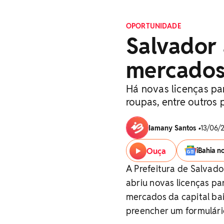
OPORTUNIDADE
Salvador 
mercados 
Há novas licenças pa
roupas, entre outros 
Iamany Santos
•
13/06/2
Ouça
iBahia n
A Prefeitura de Salvado
abriu novas licenças p
mercados da capital ba
preencher um formulári