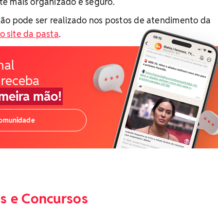
e mais organizado e seguro.
ção pode ser realizado nos postos de atendimento da
o site da pasta
.
nal
 receba
imeira mão!
comunidade
s e Concursos