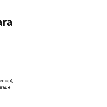
ara
Semop),
iras e
e