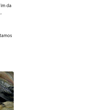
fim da
,
ntamos