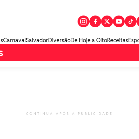
as
Carnaval
Salvador
Diversão
De Hoje a Oito
Receitas
Esp
s
CONTINUA APÓS A PUBLICIDADE