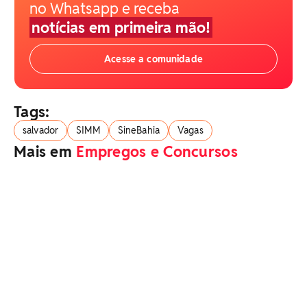
no Whatsapp e receba
notícias em primeira mão!
Acesse a comunidade
Tags:
salvador
SIMM
SineBahia
Vagas
Mais em
Empregos e Concursos