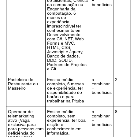
de Sistemas, Ciência
+
da computação ou
benefícios
Engenharia da
computação, 6
meses de
experiência,
imprescindível ter
conhecimento em
Desenvolvimento
com C#. NET, Web
Forms e MVC,
HTML, CSS,
Javasript e Jquery,
Banco de dados,
DDD, SOLID,
Padroes de Projetos
e Git.
Pasteleiro de
Ensino médio
a
2
Restaurante ou
completo, 6 meses
combinar
Masseiro
de experiência, ter
+
disponibilidade de
benefícios
horário e para
trabalhar na Pituba
Operador de
Ensino médio
a
8
telemarketing
completo, sem
combinar
ativo (Vaga
experiência, ter boa
+
exclusiva para
dicção e
benefícios
para pessoas com
conhecimento em
deficiência do
informática.