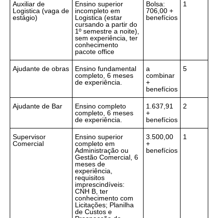
Auxiliar de
Ensino superior
Bolsa:
1
Logistica (vaga de
incompleto em
706,00 +
estágio)
Logistica (estar
benefícios
cursando a partir do
1º semestre a noite),
sem experiência, ter
conhecimento
pacote office
Ajudante de obras
Ensino fundamental
a
5
completo, 6 meses
combinar
de experiência.
+
benefícios
Ajudante de Bar
Ensino completo
1.637,91
2
completo, 6 meses
+
de experiência.
benefícios
Supervisor
Ensino superior
3.500,00
1
Comercial
completo em
+
Administração ou
benefícios
Gestão Comercial, 6
meses de
experiência,
requisitos
imprescindíveis:
CNH B, ter
conhecimento com
Licitações; Planilha
de Custos e