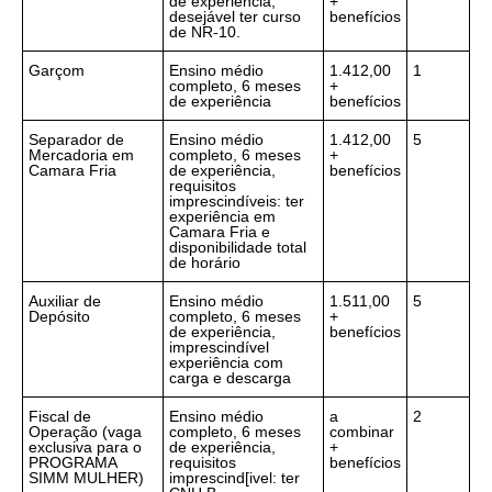
de experiência,
+
desejável ter curso
benefícios
de NR-10.
Garçom
Ensino médio
1.412,00
1
completo, 6 meses
+
de experiência
benefícios
Separador de
Ensino médio
1.412,00
5
Mercadoria em
completo, 6 meses
+
Camara Fria
de experiência,
benefícios
requisitos
imprescindíveis: ter
experiência em
Camara Fria e
disponibilidade total
de horário
Auxiliar de
Ensino médio
1.511,00
5
Depósito
completo, 6 meses
+
de experiência,
benefícios
imprescindível
experiência com
carga e descarga
Fiscal de
Ensino médio
a
2
Operação (vaga
completo, 6 meses
combinar
exclusiva para o
de experiência,
+
PROGRAMA
requisitos
benefícios
SIMM MULHER)
imprescind[ivel: ter