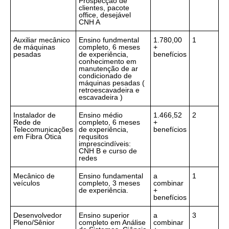
Prospecção de
clientes, pacote
office, desejável
CNH A
Auxiliar mecânico
Ensino fundmental
1.780,00
1
de máquinas
completo, 6 meses
+
pesadas
de experiência,
benefícios
conhecimento em
manutenção de ar
condicionado de
máquinas pesadas (
retroescavadeira e
escavadeira )
Instalador de
Ensino médio
1.466,52
2
Rede de
completo, 6 meses
+
Telecomunicações
de experiência,
benefícios
em Fibra Ótica
requsitos
imprescindíveis:
CNH B e curso de
redes
Mecânico de
Ensino fundamental
a
1
veículos
completo, 3 meses
combinar
de experiência.
+
benefícios
Desenvolvedor
Ensino superior
a
3
Pleno/Sênior
completo em Análise
combinar