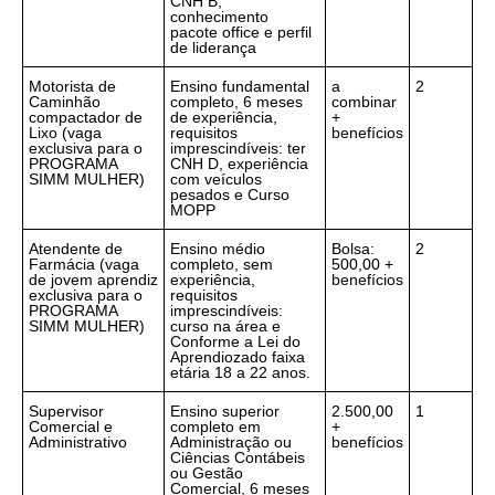
CNH B,
conhecimento
pacote office e perfil
de liderança
Motorista de
Ensino fundamental
a
2
Caminhão
completo, 6 meses
combinar
compactador de
de experiência,
+
Lixo (vaga
requisitos
benefícios
exclusiva para o
imprescindíveis: ter
PROGRAMA
CNH D, experiência
SIMM MULHER)
com veículos
pesados e Curso
MOPP
Atendente de
Ensino médio
Bolsa:
2
Farmácia (vaga
completo, sem
500,00 +
de jovem aprendiz
experiência,
benefícios
exclusiva para o
requisitos
PROGRAMA
imprescindíveis:
SIMM MULHER)
curso na área e
Conforme a Lei do
Aprendiozado faixa
etária 18 a 22 anos.
Supervisor
Ensino superior
2.500,00
1
Comercial e
completo em
+
Administrativo
Administração ou
benefícios
Ciências Contábeis
ou Gestão
Comercial, 6 meses