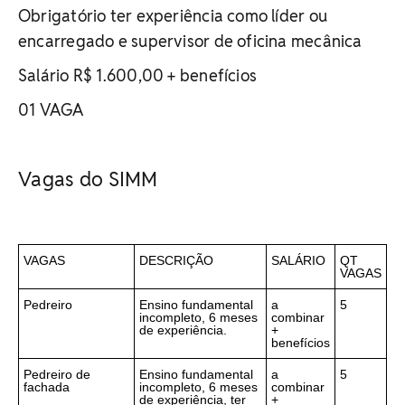
Obrigatório ter experiência como líder ou
encarregado e supervisor de oficina mecânica
Salário R$ 1.600,00 + benefícios
01 VAGA
Vagas do SIMM
VAGAS
DESCRIÇÃO
SALÁRIO
QT
VAGAS
Pedreiro
Ensino fundamental
a
5
incompleto, 6 meses
combinar
de experiência.
+
benefícios
Pedreiro de
Ensino fundamental
a
5
fachada
incompleto, 6 meses
combinar
de experiência, ter
+