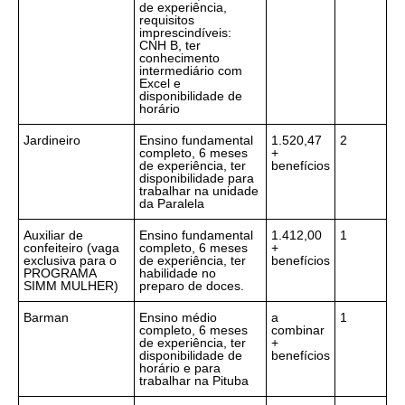
de experiência,
requisitos
imprescindíveis:
CNH B, ter
conhecimento
intermediário com
Excel e
disponibilidade de
horário
Jardineiro
Ensino fundamental
1.520,47
2
completo, 6 meses
+
de experiência, ter
benefícios
disponibilidade para
trabalhar na unidade
da Paralela
Auxiliar de
Ensino fundamental
1.412,00
1
confeiteiro (vaga
completo, 6 meses
+
exclusiva para o
de experiência, ter
benefícios
PROGRAMA
habilidade no
SIMM MULHER)
preparo de doces.
Barman
Ensino médio
a
1
completo, 6 meses
combinar
de experiência, ter
+
disponibilidade de
benefícios
horário e para
trabalhar na Pituba