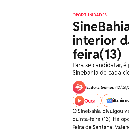
OPORTUNIDADES
SineBahi
interior 
feira(13)
Para se candidatar, 
Sinebahia de cada c
Isadora Gomes
•
12/06/
Ouça
iBahia n
O SineBahia divulgou 
quinta-feira (13). Há op
Feira de Santana, Valenç