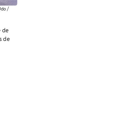
Udo /
e de
s de