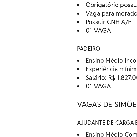
Obrigatório possu
Vaga para morador
Possuir CNH A/B
01 VAGA
PADEIRO
Ensino Médio Inc
Experiência míni
Salário: R$ 1.827,
01 VAGA
VAGAS DE SIMÕE
AJUDANTE DE CARGA 
Ensino Médio Com