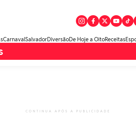
as
Carnaval
Salvador
Diversão
De Hoje a Oito
Receitas
Esp
s
CONTINUA APÓS A PUBLICIDADE