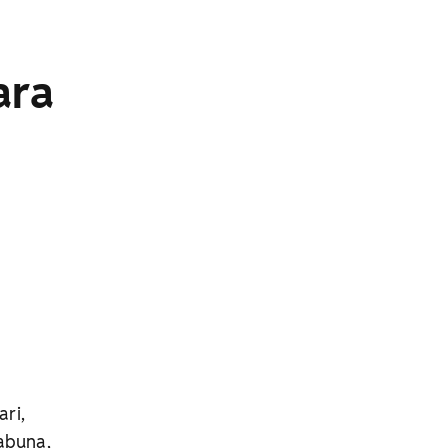
ara
ari,
tabuna,