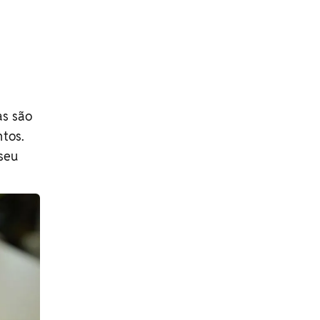
as são
ntos.
seu