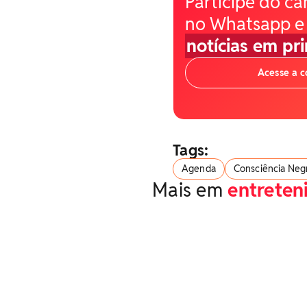
Participe do ca
no Whatsapp e
notícias em pr
Acesse a 
Tags:
Agenda
Consciência Neg
Mais em
entrete