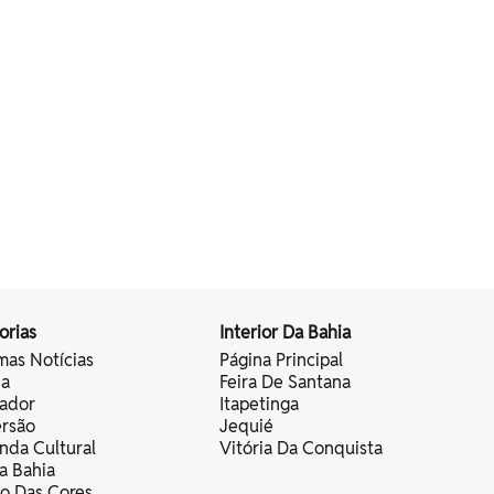
orias
Interior Da Bahia
mas Notícias
Página Principal
ia
Feira De Santana
vador
Itapetinga
ersão
Jequié
nda Cultural
Vitória Da Conquista
a Bahia
vo Das Cores