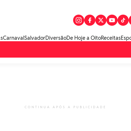
as
Carnaval
Salvador
Diversão
De Hoje a Oito
Receitas
Esp
CONTINUA APÓS A PUBLICIDADE