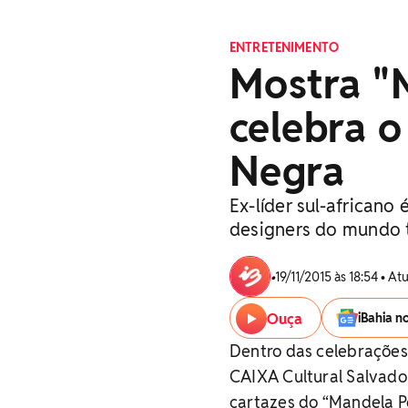
ENTRETENIMENTO
Mostra "
celebra o
Negra
Ex-líder sul-african
designers do mundo 
•
19/11/2015 às 18:54 • A
Ouça
iBahia n
Dentro das celebrações
CAIXA Cultural Salvado
cartazes do “Mandela Po