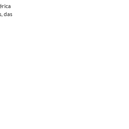
érica
s, das