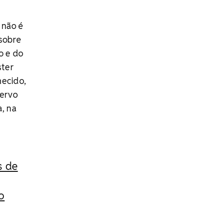
 não é
 sobre
o e do
ster
hecido,
cervo
a, na
s de
o