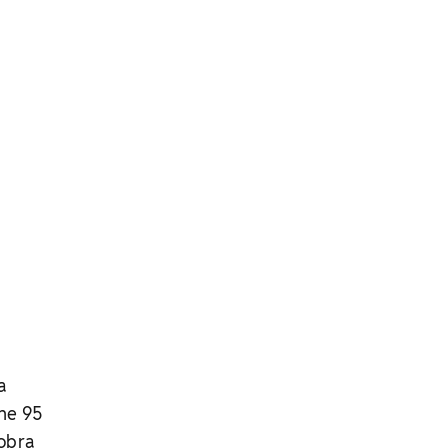
a
ne 95
 obra