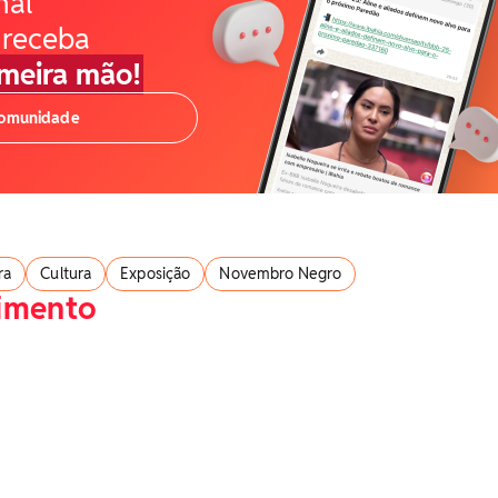
nal
 receba
imeira mão!
comunidade
ra
Cultura
Exposição
Novembro Negro
nimento