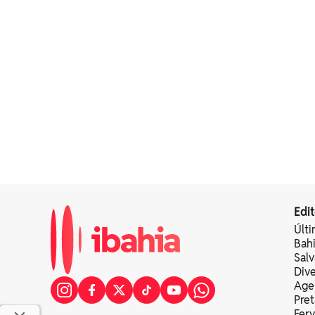
Edit
Últi
Bah
Sal
Div
Age
Pret
Fer