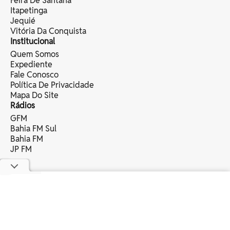
Feira De Santana
Itapetinga
Jequié
Vitória Da Conquista
Institucional
Quem Somos
Expediente
Fale Conosco
Política De Privacidade
Mapa Do Site
Rádios
GFM
Bahia FM Sul
Bahia FM
JP FM
copyright © 2025 bahia eventos ltda -
todos os direitos reservados.