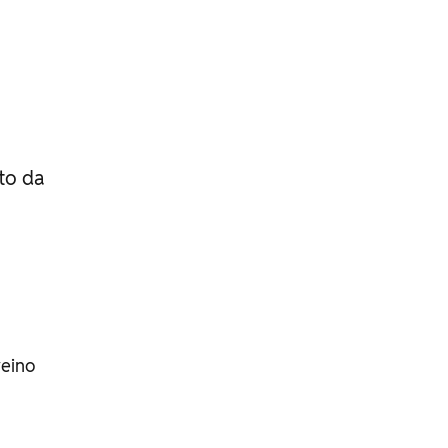
to da
reino