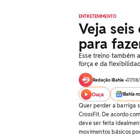
ENTRETENIMENTO
Veja seis
para faze
Esse treino também a
força e da flexibilida
Redação iBahia
•
07/08/
Ouça
iBahia n
Quer perder a barriga s
CrossFit. De acordo com
deve ser feita idealme
movimentos básicos pod