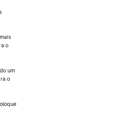
s
 mais
ra o
ndo um
ra o
coloque