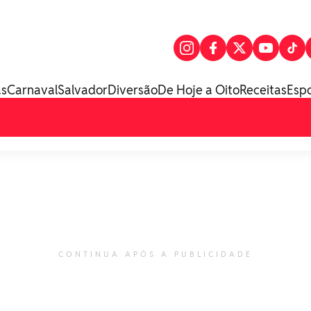
as
Carnaval
Salvador
Diversão
De Hoje a Oito
Receitas
Esp
CONTINUA APÓS A PUBLICIDADE