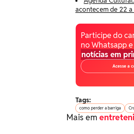
Agenda Cultural:
acontecem de 22 a 
Participe do ca
no Whatsapp e
notícias em pr
Acesse a 
Tags:
como perder a barriga
Cr
Mais em
entrete