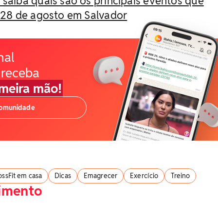
 saiba quais são os principais eventos que
28 de agosto em Salvador
nal
 receba
imeira mão!
comunidade
ossFit em casa
Dicas
Emagrecer
Exercício
Treino
nimento