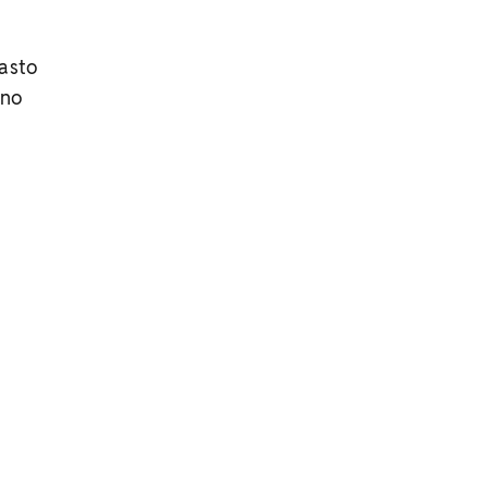
gasto
 no
m