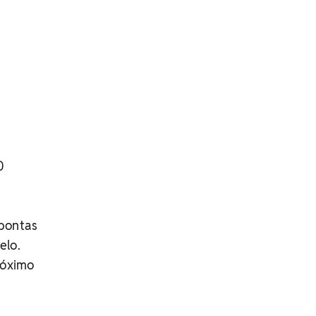
0
 pontas
elo.
róximo