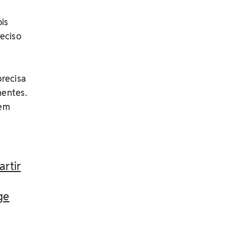
is
reciso
recisa
mentes.
zem
artir
ge