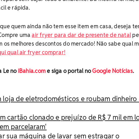
il e rápida.
que quem ainda não tem esse item em casa, deseja ter
! Compre uma
air fryer para dar de presente de natal
pel
 os melhores descontos do mercado! Não sabe qual 
ui qual air fryer comprar!
a Le no
iBahia.com
e siga o portal no
Google Notícias
.
loja de eletrodomésticos e roubam dinheiro
m cartão clonado e prejuízo de R$ 7 mil em l
Nem parcelaram'
r sua máquina de lavar sem estragar o