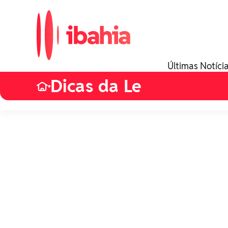
Últimas Notíci
Dicas da Le
•