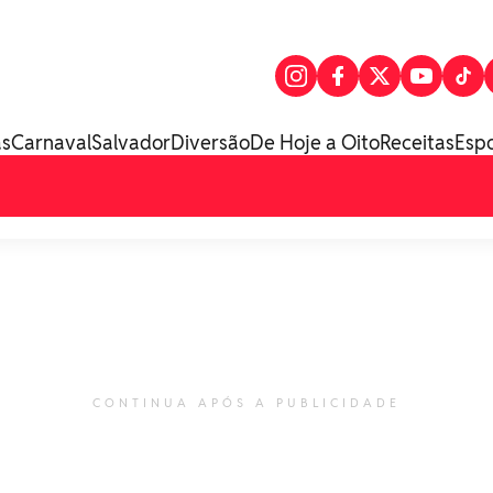
as
Carnaval
Salvador
Diversão
De Hoje a Oito
Receitas
Esp
CONTINUA APÓS A PUBLICIDADE