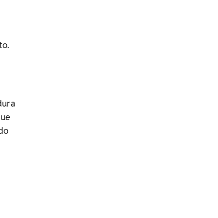
to.
dura
que
do