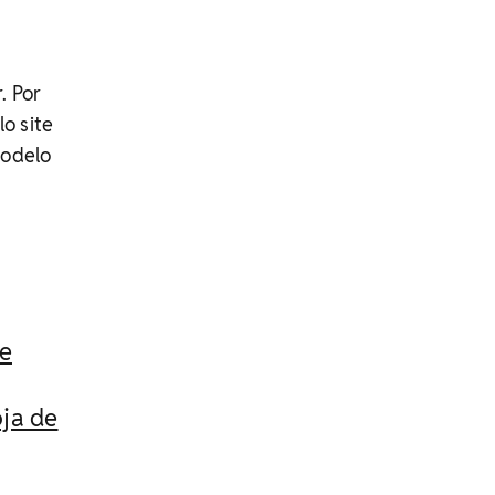
. Por
o site
modelo
 e
oja de