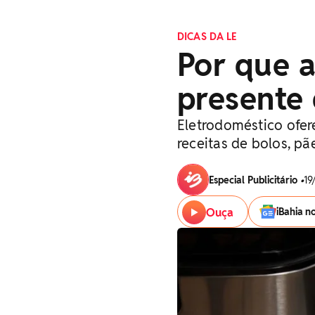
DICAS DA LE
Por que a
presente 
Eletrodoméstico ofer
receitas de bolos, pã
Especial Publicitário
•
19
Ouça
iBahia n