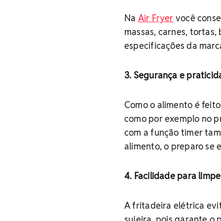
Na
Air Fryer
você conseg
massas, carnes, tortas, 
especificações da marca
3. Segurança e pratici
Como o alimento é feit
como por exemplo no pr
com a função timer tam
alimento, o preparo se 
4. Facilidade para limp
A fritadeira elétrica e
sujeira, pois garante o