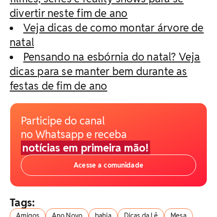
divertir neste fim de ano
Veja dicas de como montar árvore de
natal
Pensando na esbórnia do natal? Veja
dicas para se manter bem durante as
festas de fim de ano
Participe do canal
no Whatsapp e receba
notícias em primeira mão!
Acesse a comunidade
Tags:
Amigos
Ano Novo
bahia
Dicas da Lê
Mesa