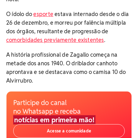
O ídolo do
esporte
estava internado desde o dia
26 de dezembro, e morreu por falência múltipla
dos órgãos, resultante de progressão de
comorbidades previamente existentes
.
A história profissional de Zagallo começa na
metade dos anos 1940. O driblador canhoto
aprontava e se destacava como o camisa 10 do
Alvirrubro.
Participe do canal
no Whatsapp e receba
notícias em primeira mão!
Acesse a comunidade