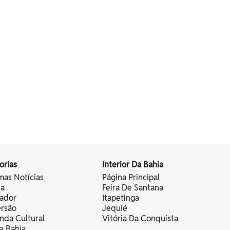
orias
Interior Da Bahia
mas Notícias
Página Principal
ia
Feira De Santana
vador
Itapetinga
ersão
Jequié
nda Cultural
Vitória Da Conquista
a Bahia