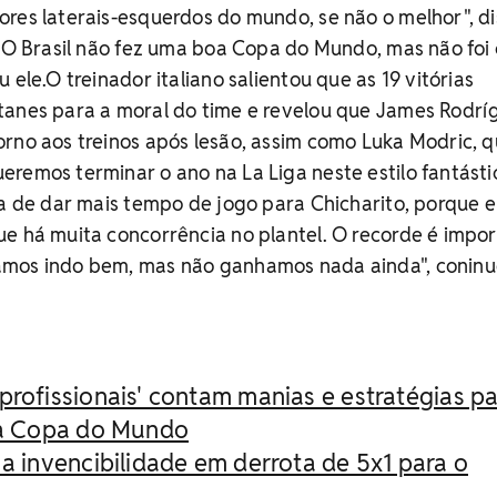
res laterais-esquerdos do mundo, se não o melhor", di
 "O Brasil não fez uma boa Copa do Mundo, mas não foi
 ele.O treinador italiano salientou que as 19 vitórias
tanes para a moral do time e revelou que James Rodrí
rno aos treinos após lesão, assim como Luka Modric, 
remos terminar o ano na La Liga neste estilo fantástic
ia de dar mais tempo de jogo para Chicharito, porque e
e há muita concorrência no plantel. O recorde é impo
amos indo bem, mas não ganhamos nada ainda", coninu
profissionais' contam manias e estratégias p
a Copa do Mundo
 a invencibilidade em derrota de 5x1 para o