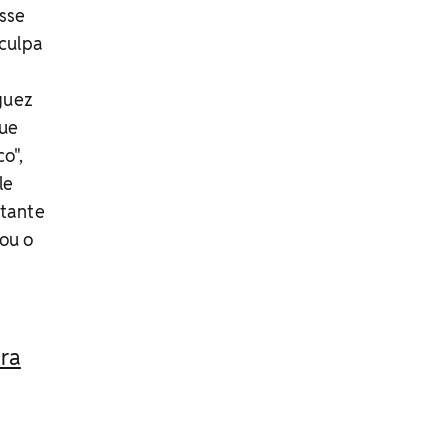
sse
 culpa
guez
que
o",
le
rtante
ou o
ara