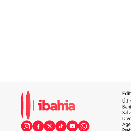
Edit
Últi
Bah
Sal
Div
Age
Pret