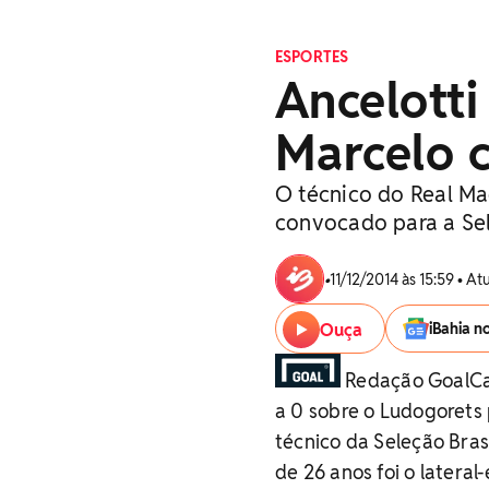
ESPORTES
Ancelotti
Marcelo c
O técnico do Real Ma
convocado para a Sel
•
11/12/2014 às 15:59 • A
Ouça
iBahia n
Redação GoalCarl
a 0 sobre o Ludogorets
técnico da Seleção Bra
de 26 anos foi o latera