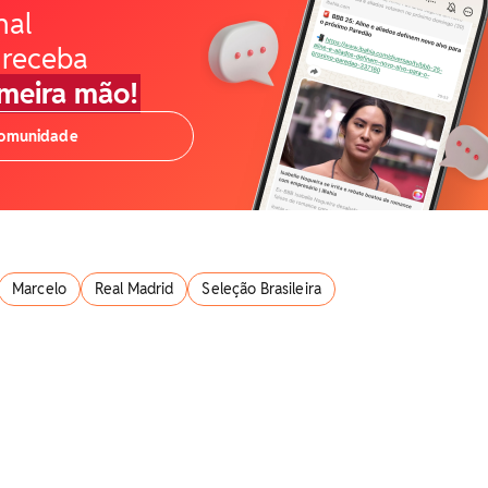
nal
 receba
imeira mão!
comunidade
Marcelo
Real Madrid
Seleção Brasileira