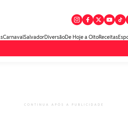
as
Carnaval
Salvador
Diversão
De Hoje a Oito
Receitas
Esp
CONTINUA APÓS A PUBLICIDADE