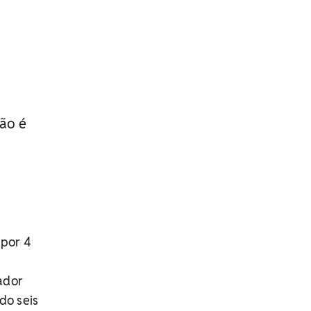
ão é
 por 4
ador
do seis