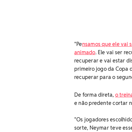
"Pe
nsamos que ele vai s
animado
. Ele vai ser r
recuperar e vai estar d
primeiro jogo da Copa d
recuperar para o segund
De forma direta,
o trei
e não predente cortar 
"Os jogadores escolhido
sorte, Neymar teve ess