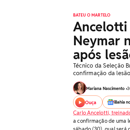
BATEU O MARTELO
Ancelotti
Neymar na
após les
Técnico da Seleção B
confirmação da lesã
Mariana Nascimento
•
3
Ouça
iBahia n
Carlo Ancelotti, treinad
a confirmação de uma le
sábado (30), qual será 