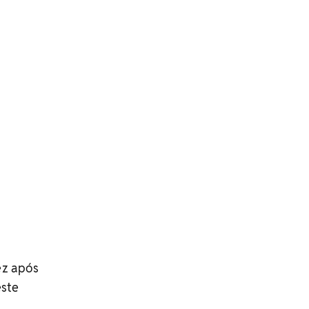
ez após
este