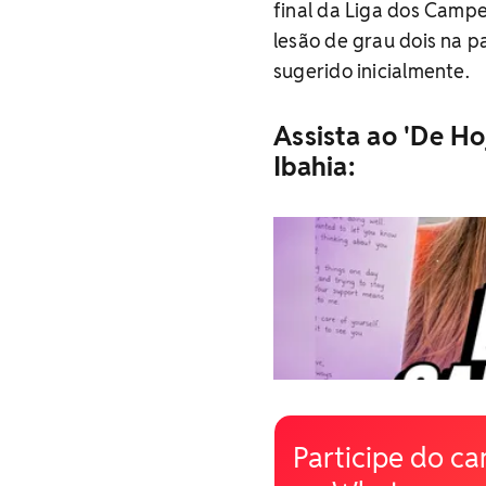
final da Liga dos Camp
lesão de grau dois na p
sugerido inicialmente.
Assista ao 'De Ho
Ibahia:
Participe do ca