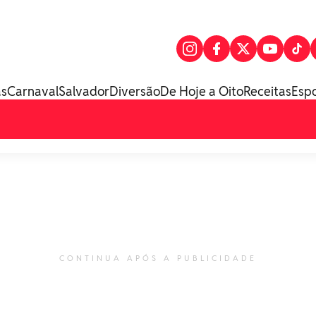
as
Carnaval
Salvador
Diversão
De Hoje a Oito
Receitas
Esp
CONTINUA APÓS A PUBLICIDADE