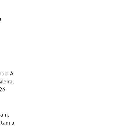
s
ndo. A
leira,
 26
ram,
utam a