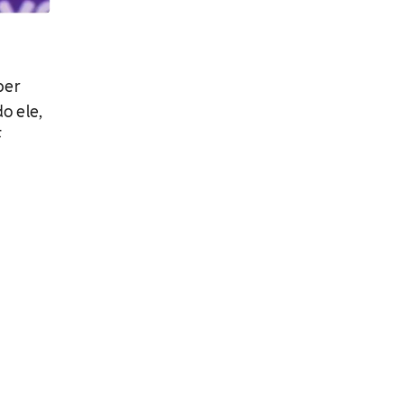
ber
o ele,
F