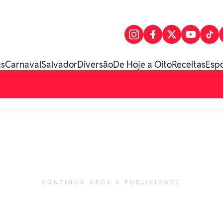
as
Carnaval
Salvador
Diversão
De Hoje a Oito
Receitas
Esp
CONTINUA APÓS A PUBLICIDADE