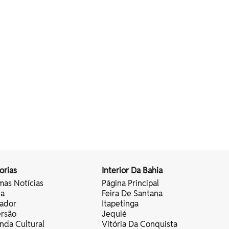
orias
Interior Da Bahia
mas Notícias
Página Principal
ia
Feira De Santana
vador
Itapetinga
ersão
Jequié
nda Cultural
Vitória Da Conquista