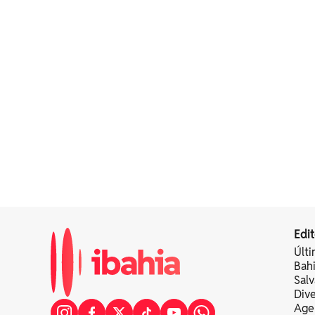
Edit
Últi
Bah
Sal
Div
Age