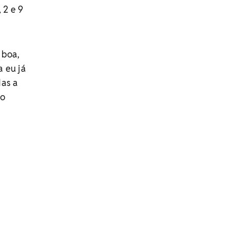
 2 e 9
 boa,
 eu já
Mas a
 o