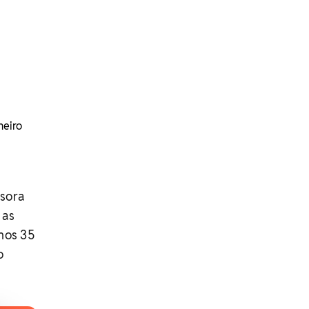
eiro
ssora
 as
mos 35
o