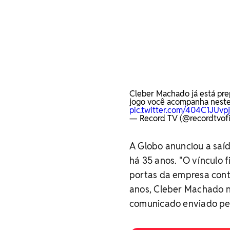
Cleber Machado já está prep
jogo você acompanha neste
pic.twitter.com/404C1JUvpj
— Record TV (@recordtvofi
A Globo anunciou a saíd
há 35 anos. "O vínculo
portas da empresa cont
anos, Cleber Machado n
comunicado enviado pel