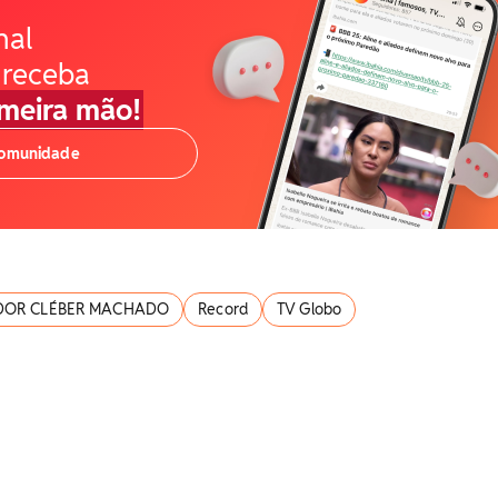
nal
 receba
imeira mão!
comunidade
OR CLÉBER MACHADO
Record
TV Globo