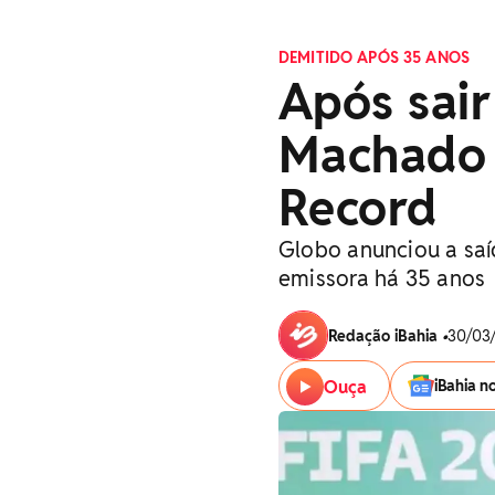
DEMITIDO APÓS 35 ANOS
Após sair
Machado 
Record
Globo anunciou a saíd
emissora há 35 anos
Redação iBahia
•
30/03/
Ouça
iBahia n