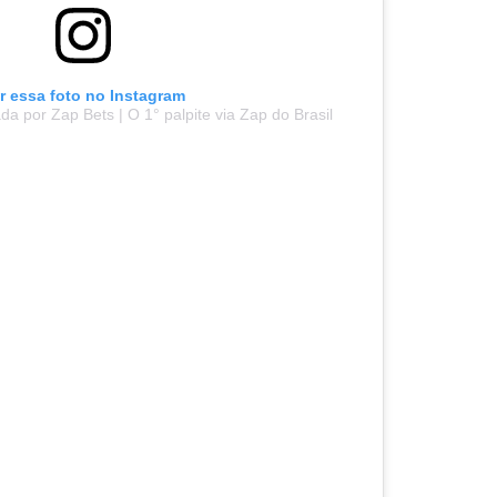
r essa foto no Instagram
a por Zap Bets | O 1° palpite via Zap do Brasil