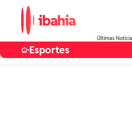
Últimas Notíci
Esportes
•