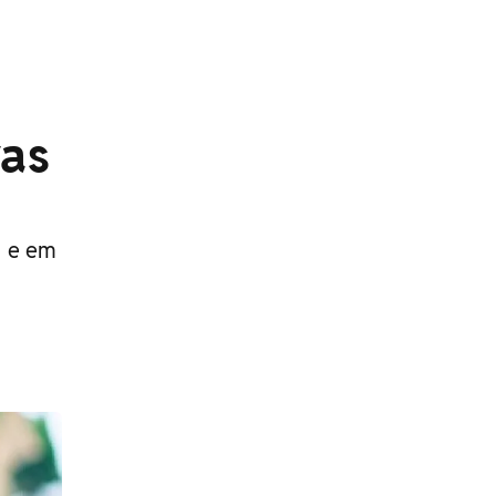
vas
a e em