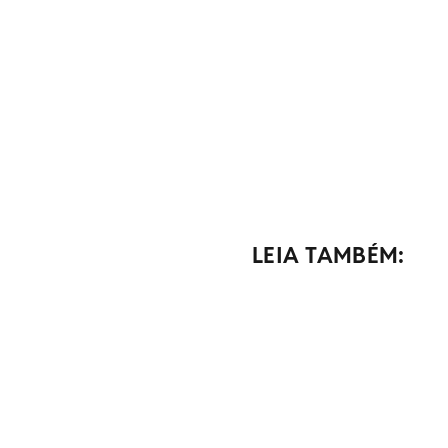
LEIA TAMBÉM: