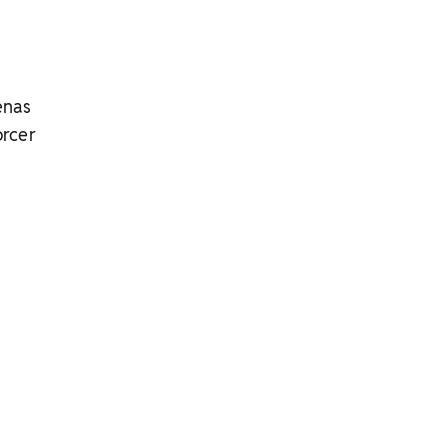
enas
orcer