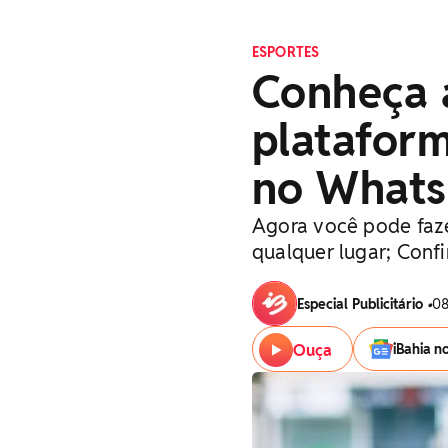
ESPORTES
Conheça a
plataform
no What
Agora você pode faze
qualquer lugar; Confi
Especial Publicitário
•
08
Ouça
iBahia n