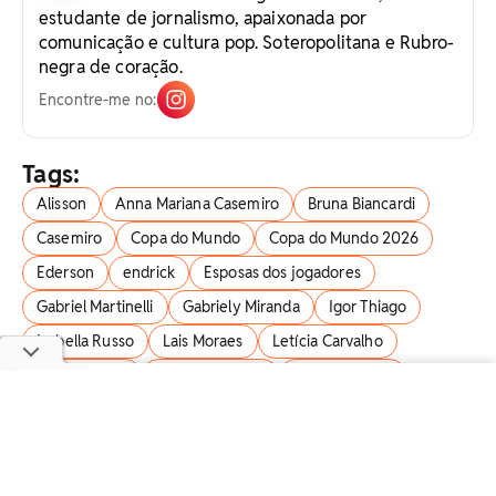
estudante de jornalismo, apaixonada por
comunicação e cultura pop. Soteropolitana e Rubro-
negra de coração.
Encontre-me no:
Tags:
Alisson
Anna Mariana Casemiro
Bruna Biancardi
Casemiro
Copa do Mundo
Copa do Mundo 2026
Ederson
endrick
Esposas dos jogadores
Gabriel Martinelli
Gabriely Miranda
Igor Thiago
Isabella Russo
Lais Moraes
Letícia Carvalho
luiz henrique
Matheus Cunha
Natália Becker
Neymar jr
Raphinha
Rayan
Seleção Brasileira
Mais em
Esportes