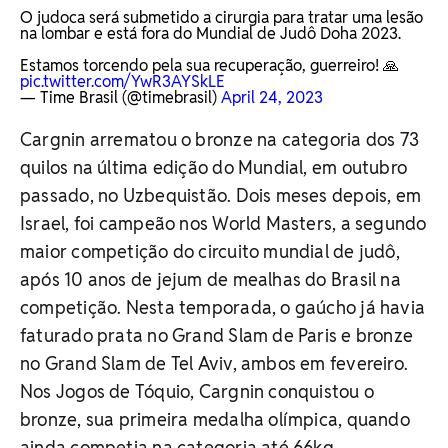
O judoca será submetido a cirurgia para tratar uma lesão
na lombar e está fora do Mundial de Judô Doha 2023.
Estamos torcendo pela sua recuperação, guerreiro! 🙏
pic.twitter.com/YwR3AYSkLE
— Time Brasil (@timebrasil)
April 24, 2023
Cargnin arrematou o bronze na categoria dos 73
quilos na última edição do Mundial, em outubro
passado, no Uzbequistão. Dois meses depois, em
Israel, foi campeão nos World Masters, a segundo
maior competição do circuito mundial de judô,
após 10 anos de jejum de mealhas do Brasil na
competição. Nesta temporada, o gaúcho já havia
faturado prata no Grand Slam de Paris e bronze
no Grand Slam de Tel Aviv, ambos em fevereiro.
Nos Jogos de Tóquio, Cargnin conquistou o
bronze, sua primeira medalha olímpica, quando
ainda competia na categoria até 66kg.