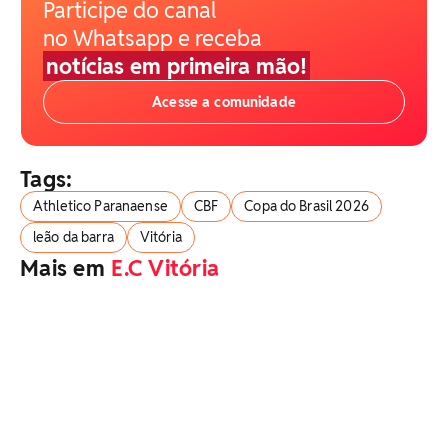
Participe do canal
no Whatsapp e receba
notícias em primeira mão!
Acesse a comunidade
Tags:
Athletico Paranaense
CBF
Copa do Brasil 2026
leão da barra
Vitória
Mais em
E.C Vitória