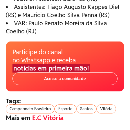
Assistentes: Tiago Augusto Kappes Diel
(RS) e Mauricio Coelho Silva Penna (RS)
VAR: Paulo Renato Moreira da Silva
Coelho (RJ)
Participe do canal
no Whatsapp e receba
notícias em primeira mão!
Acesse a comunidade
Tags:
Campeonato Brasileiro
Esporte
Santos
Vitória
Mais em
E.C Vitória