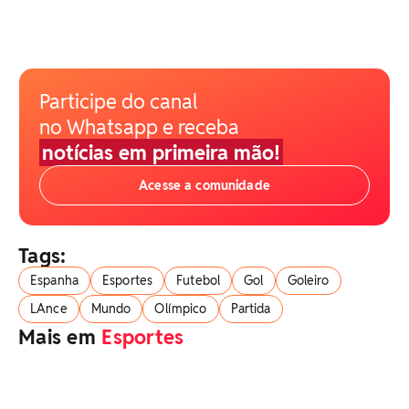
Participe do canal
no Whatsapp e receba
notícias em primeira mão!
Acesse a comunidade
Tags:
Espanha
Esportes
Futebol
Gol
Goleiro
LAnce
Mundo
Olímpico
Partida
Mais em
Esportes