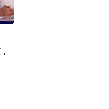
,
b o