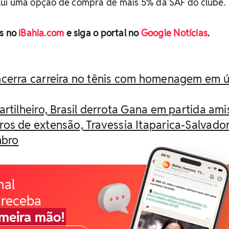
ui uma opção de compra de mais 5% da SAF do clube.
es no
iBahia.com
e siga o portal no
Google Notícias
.
ncerra carreira no tênis com homenagem em ú
artilheiro, Brasil derrota Gana em partida am
os de extensão, Travessia Itaparica-Salvador
mbro
nal
 receba
imeira mão!