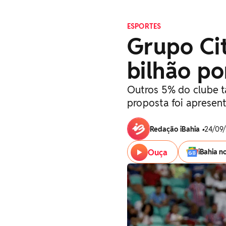
ESPORTES
Grupo Cit
bilhão p
Outros 5% do clube 
proposta foi apresent
Redação iBahia
•
24/09/
Ouça
iBahia n