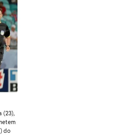
 (23),
ometem
) do