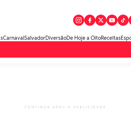
as
Carnaval
Salvador
Diversão
De Hoje a Oito
Receitas
Esp
CONTINUA APÓS A PUBLICIDADE