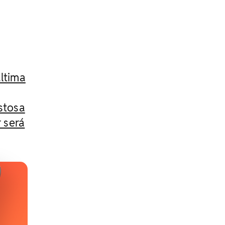
ltima
istosa
 será