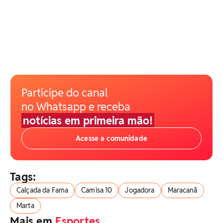
Participe do canal
no Whatsapp e receba
notícias em primeira mão!
Acesse a comunidade
Tags:
Calçada da Fama
Camisa 10
Jogadora
Maracanã
Marta
Mais em
Esportes