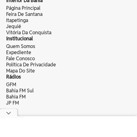
Interior Da Bahia
Página Principal
Feira De Santana
Itapetinga
Jequié
Vitória Da Conquista
Institucional
Quem Somos
Expediente
Fale Conosco
Política De Privacidade
Mapa Do Site
Rádios
GFM
Bahia FM Sul
Bahia FM
JP FM
copyright © 2025 bahia eventos ltda -
todos os direitos reservados.