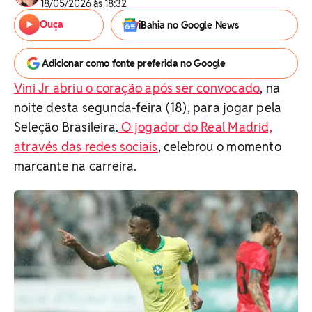
18/05/2026 às 18:32
Ouça
iBahia no Google News
Adicionar como fonte preferida no Google
Vini Jr abriu o coração após ser convocado
, na
noite desta segunda-feira (18), para jogar pela
Seleção Brasileira.
O jogador do Real Madrid,
através das redes sociais
, celebrou o momento
marcante na carreira.