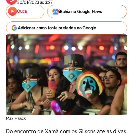
30/01/2023 às 3:27
Ouça
iBahia no Google News
Adicionar como fonte preferida no Google
Max Haack
Do encontro de Xamã com os Gilsons até as divas