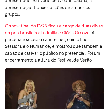
apresentado. Batizado de Olodumbaiana, a
apresentação trouxe canções de ambos os
grupos.
O show final do FV23 ficou a cargo de duas divas
do pop brasileiro: Ludmilla e Glória Groove
. A
parceria é sucesso na internet, com o Lud
Sessions e o Numanice, e mostrou que também é
capaz de cativar o público no presencial. Foi um
encerramento a altura do Festival de Verão.