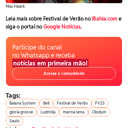
Max Haack
Leia mais sobre Festival de Verão no
iBahia.com
e
siga o portal no
Google Notícias
.
Participe do canal
no Whatsapp e receba
notícias em primeira mão!
Acesse a comunidade
Tags:
Baiana System
Bell
Festival de Verão
FV23
gloria groove
Ludmilla
marina sena
Olodum
Saulo