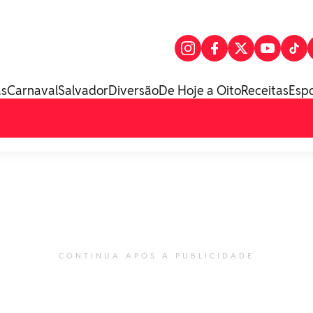
as
Carnaval
Salvador
Diversão
De Hoje a Oito
Receitas
Esp
CONTINUA APÓS A PUBLICIDADE