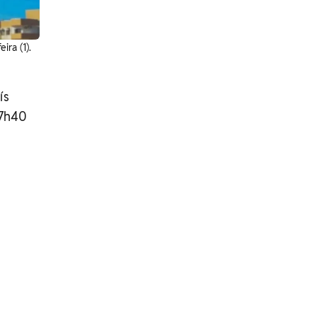
ira (1).
ís
 7h40