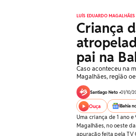
LUÍS EDUARDO MAGALHÃES
Criança d
atropela
pai na Ba
Caso aconteceu na ma
Magalhães, região oe
Santiago Neto
•
01/10/20
Ouça
iBahia n
Uma criança de 1 ano e
Magalhães, no oeste da 
apuração feita pela TV 