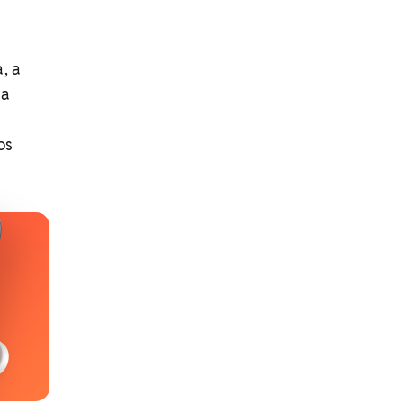
a
, a
 a
os