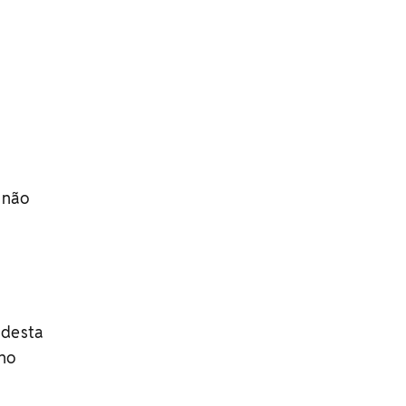
 não
desta
 no