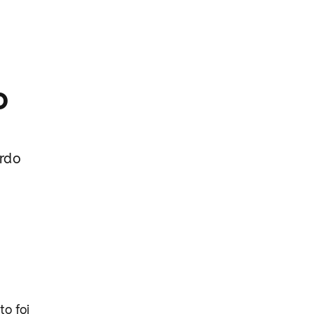
o
ardo
to foi