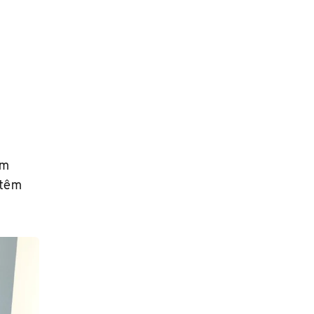
em
 têm