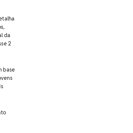
etalha
s,
al da
sse 2
om base
jovens
is
ato