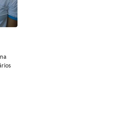
 na
ários