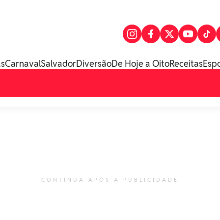
as
Carnaval
Salvador
Diversão
De Hoje a Oito
Receitas
Esp
CONTINUA APÓS A PUBLICIDADE