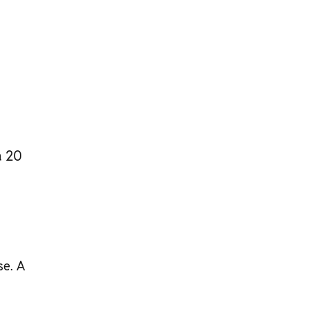
a 20
se. A