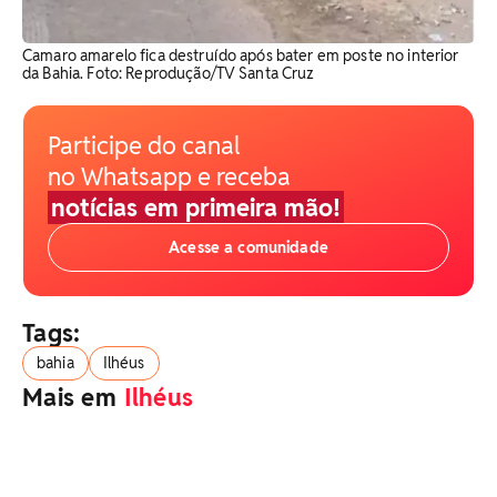
Camaro amarelo fica destruído após bater em poste no interior
da Bahia. Foto: Reprodução/TV Santa Cruz
Participe do canal
no Whatsapp e receba
notícias em primeira mão!
Acesse a comunidade
Tags:
bahia
Ilhéus
Mais em
⁠Ilhéus