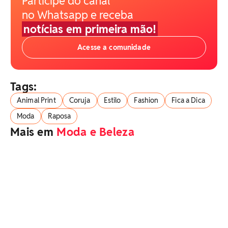
Participe do canal
no Whatsapp e receba
notícias em primeira mão!
Acesse a comunidade
Tags:
Animal Print
Coruja
Estilo
Fashion
Fica a Dica
Moda
Raposa
Mais em
Moda e Beleza