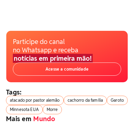
Participe do canal
no Whatsapp e receba
notícias em primeira mão!
Acesse a comunidade
Tags:
atacado por pastor alemão
cachorro da família
Garoto
Minnesota EUA
Morre
Mais em
Mundo