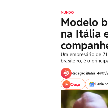
MUNDO
Modelo b
na Itália 
companhe
Um empresário de 71 
brasileiro, é o princi
Redação iBahia
•
14/01/
Ouça
iBahia n