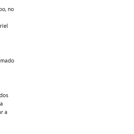
po, no
riel
tomado
 dos
ia
ar a