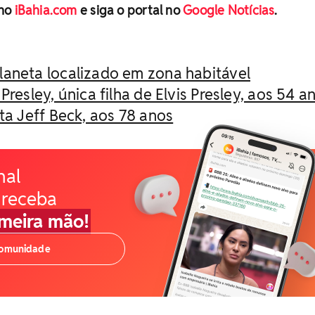
 no
iBahia.com
e siga o portal no
Google Notícias
.
aneta localizado em zona habitável
Presley, única filha de Elvis Presley, aos 54 a
ta Jeff Beck, aos 78 anos
nal
 receba
imeira mão!
comunidade