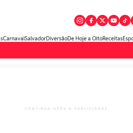
as
Carnaval
Salvador
Diversão
De Hoje a Oito
Receitas
Esp
CONTINUA APÓS A PUBLICIDADE