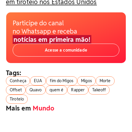
em tiroteio nos Estados Unidos
Participe do canal
no Whatsapp e receba
notícias em primeira mão!
Acesse a comunidade
Tags:
Conheça
EUA
fim do Migos
Migos
Morte
Offset
Quavo
quem é
Rapper
Takeoff
Tiroteio
Mais em
Mundo