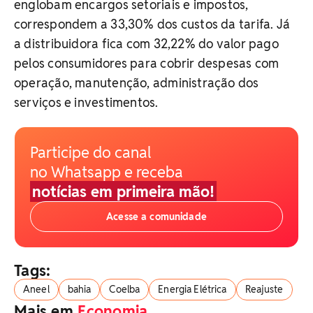
englobam encargos setoriais e impostos,
correspondem a 33,30% dos custos da tarifa. Já
a distribuidora fica com 32,22% do valor pago
pelos consumidores para cobrir despesas com
operação, manutenção, administração dos
serviços e investimentos.
Participe do canal
no Whatsapp e receba
notícias em primeira mão!
Acesse a comunidade
Tags:
Aneel
bahia
Coelba
Energia Elétrica
Reajuste
Mais em
Economia