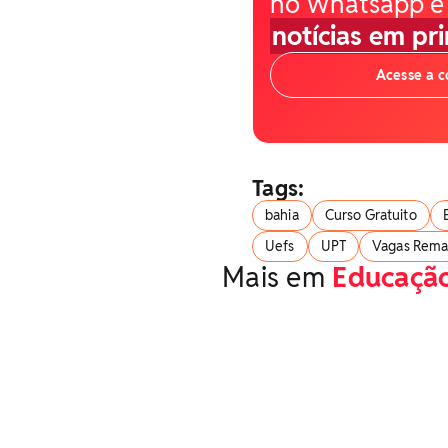
no Whatsapp e
notícias em pr
Acesse a 
Tags:
bahia
Curso Gratuito
Uefs
UPT
Vagas Rema
Mais em
Educaçã