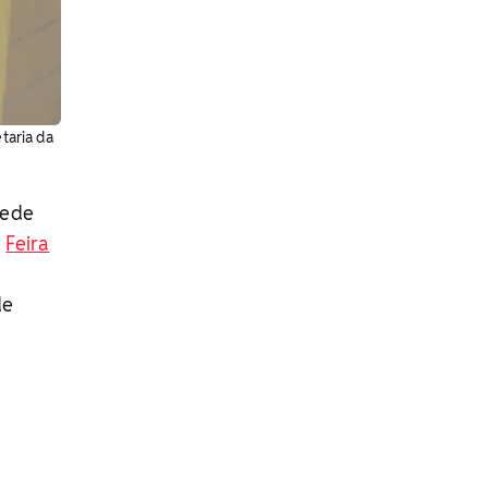
taria da
rede
e
Feira
de