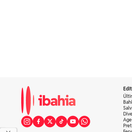
Edit
Últi
Bah
Sal
Div
Age
Pret
Fer