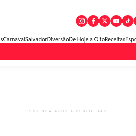
as
Carnaval
Salvador
Diversão
De Hoje a Oito
Receitas
Esp
CONTINUA APÓS A PUBLICIDADE