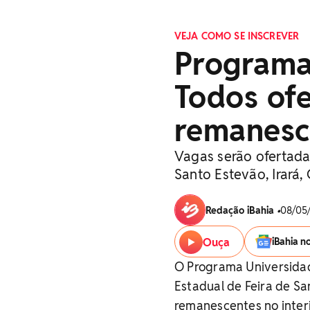
VEJA COMO SE INSCREVER
Programa
Todos of
remanesc
Vagas serão ofertada
Santo Estevão, Irará,
Redação iBahia
•
08/05/
Ouça
iBahia n
O Programa Universidad
Estadual de Feira de Sa
remanescentes no interi