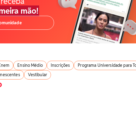
 receba
imeira mão!
comunidade
Enem
Ensino Médio
Inscrições
Programa Universidade para T
nescentes
Vestibular
o