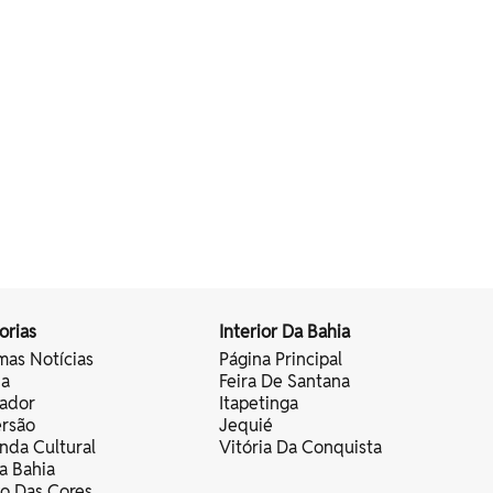
orias
Interior Da Bahia
mas Notícias
Página Principal
ia
Feira De Santana
vador
Itapetinga
ersão
Jequié
nda Cultural
Vitória Da Conquista
a Bahia
vo Das Cores