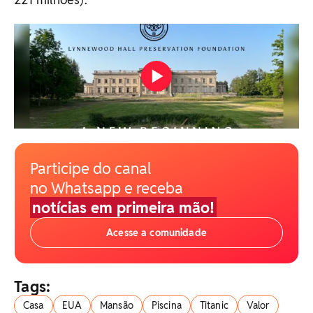
Participe do canal
no Whatsapp e receba
notícias em primeira mão!
Acesse a comunidade
Tags:
Casa
EUA
Mansão
Piscina
Titanic
Valor