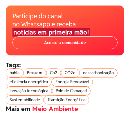
Participe do canal
no Whatsapp e receba
notícias em primeira mão!
Acesse a comunidade
Tags:
bahia
Braskem
Co2
CO2e
descarbonização
eficiência energética
Energia Renovável
inovação tecnológica
Polo de Camaçari
Sustentabilidade
Transição Energética
Mais em
Meio Ambiente