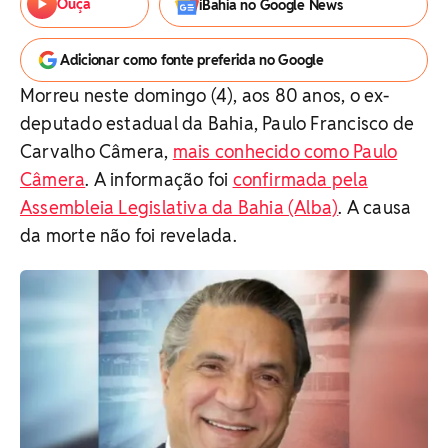
Ouça
iBahia no Google News
Adicionar como fonte preferida no Google
Morreu neste domingo (4), aos 80 anos, o ex-
deputado estadual da Bahia, Paulo Francisco de
Carvalho Câmera,
mais conhecido como Paulo
Câmera
. A informação foi
confirmada pela
Assembleia Legislativa da Bahia (Alba)
. A causa
da morte não foi revelada.