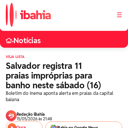
☰
Notícias
•
VEJA LISTA
Salvador registra 11
praias impróprias para
banho neste sábado (16)
Boletim do Inema aponta alerta em praias da capital
baiana
Redação iBahia
15/05/2026 às 21:48
Ouça
iBahia no Google News