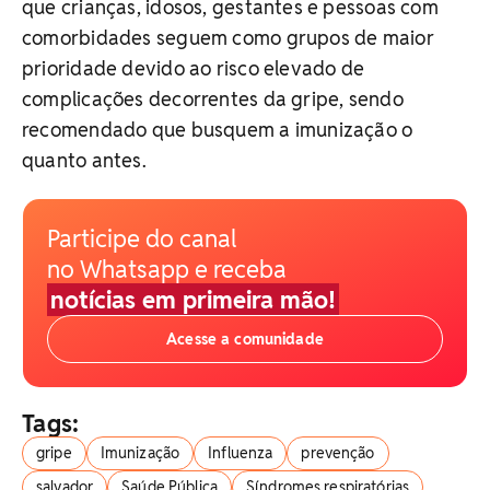
que crianças, idosos, gestantes e pessoas com
comorbidades seguem como grupos de maior
prioridade devido ao risco elevado de
complicações decorrentes da gripe, sendo
recomendado que busquem a imunização o
quanto antes.
Participe do canal
no Whatsapp e receba
notícias em primeira mão!
Acesse a comunidade
Tags:
gripe
Imunização
Influenza
prevenção
salvador
Saúde Pública
Síndromes respiratórias