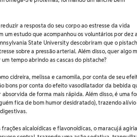
reduzir a resposta do seu corpo ao estresse da vida
om um estudo que acompanhou os voluntários por dez 
nnsylvania State University descobriram que o pistac
tresse sobre a pressão arterial. Além disso, quer algo 
 um tempo abrindo as cascas do pistache?
omo cidreira, melissa e camomila, por conta de seu efei
o bons por conta do efeito vasodilatador da bebida q
r absorvida de forma mais rápida. Além disso, é uma f
nguém fica de bom humor desidratado), trazendo alívio
 digestivas.
s frações alcaloídicas e flavonoídicas, o maracujá agir
rvoso central, trazendo uma ação sedativa, tranquiliz