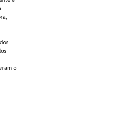
a
ra,
 dos
dos
veram o