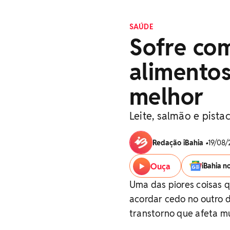
SAÚDE
Sofre com
alimento
melhor
Leite, salmão e pistac
Redação iBahia
•
19/08/
Ouça
iBahia n
Uma das piores coisas q
acordar cedo no outro 
transtorno que afeta mu