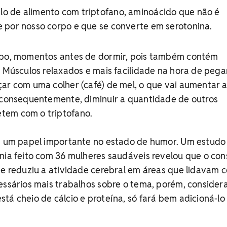
lo de alimento com triptofano, aminoácido que não é
 por nosso corpo e que se converte em serotonina.
opo, momentos antes de dormir, pois também contém
? Músculos relaxados e mais facilidade na hora de pega
ar com uma colher (café) de mel, o que vai aumentar 
, consequentemente, diminuir a quantidade de outros
tem com o triptofano.
em um papel importante no estado de humor. Um estudo
rnia feito com 36 mulheres saudáveis revelou que o co
te reduziu a atividade cerebral em áreas que lidavam 
essários mais trabalhos sobre o tema, porém, conside
tá cheio de cálcio e proteína, só fará bem adicioná-lo