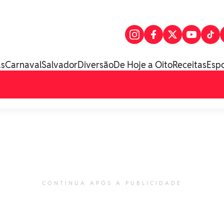
as
Carnaval
Salvador
Diversão
De Hoje a Oito
Receitas
Esp
CONTINUA APÓS A PUBLICIDADE