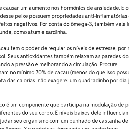
de causar um aumento nos hormônios de ansiedade. E o
desse peixe possuem propriedades anti-inflamatórias
feitos negativos. Por conta do ômega-3, também vale i
unda, como atum e sardinha.
acau tem o poder de regular os níveis de estresse, por 
sol. Seus antioxidantes também relaxam as paredes do
ndo a pressão e melhorando a circulação. Procure
ham no mínimo 70% de cacau (menos do que isso poss
nta das calorias, não exagere: um quadradinho por dia 
nco é um componente que participa na modulação de p
iferentes do seu corpo. E níveis baixos dele influenci
judar seu organismo com um punhado de castanha de 
em ômega-3 e proteínas, formando um lanche bem