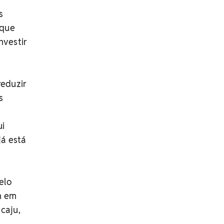
s
 que
nvestir
reduzir
s
ui
já está
elo
am em
caju,