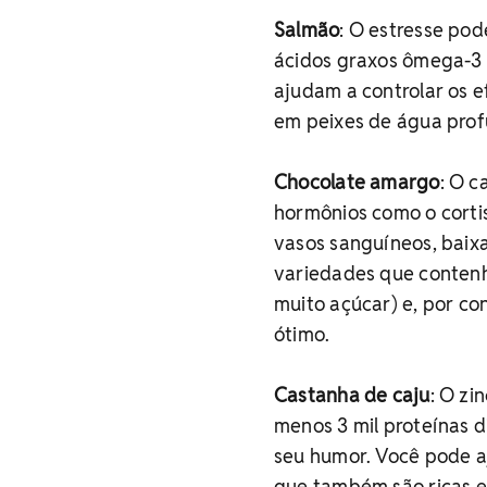
Salmão
: O estresse po
ácidos graxos ômega-3 
ajudam a controlar os e
em peixes de água prof
Chocolate amargo
: O c
hormônios como o corti
vasos sanguíneos, baixa
variedades que conten
muito açúcar) e, por co
ótimo.
Castanha de caju
: O zi
menos 3 mil proteínas d
seu humor. Você pode a
que também são ricas 