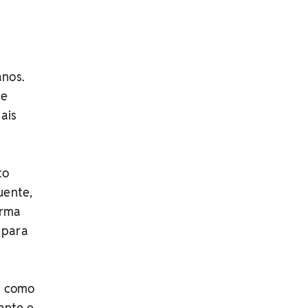
anos.
he
mais
to
uente,
orma
 para
ia como
ante e