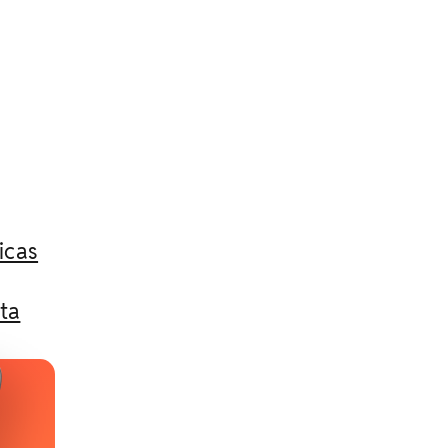
icas
ta