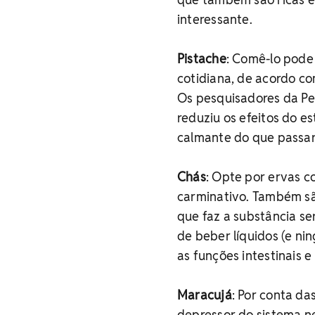
interessante.
Pistache
: Comê-lo pode 
cotidiana, de acordo c
Os pesquisadores da Pe
reduziu os efeitos do es
calmante do que passar
Chás
: Opte por ervas c
carminativo. Também sã
que faz a substância se
de beber líquidos (e ni
as funções intestinais e
Maracujá
: Por conta da
depressor do sistema ne