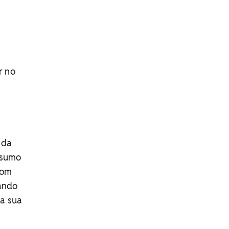
r no
a
 da
nsumo
com
rando
 a sua