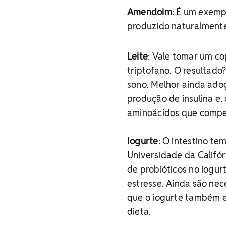
Amendoim
: É um exemp
produzido naturalmente
Leite
: Vale tomar um c
triptofano. O resultado
sono. Melhor ainda adoç
produção de insulina e
aminoácidos que compe
Iogurte
: O intestino t
Universidade da Califó
de probióticos no iogur
estresse. Ainda são nec
que o iogurte também es
dieta.