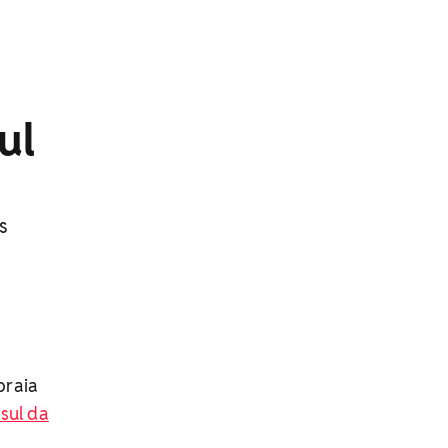
ul
s
praia
sul da