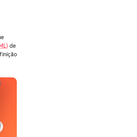
ue
IML)
de
finição