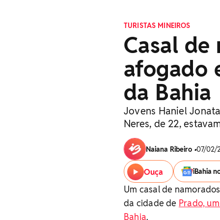
TURISTAS MINEIROS
Casal de
afogado e
da Bahia
Jovens Haniel Jonata
Neres, de 22, estavam
Naiana Ribeiro
•
07/02/2
Ouça
iBahia n
Um casal de namorados 
da cidade de
Prado, um
Bahia
.