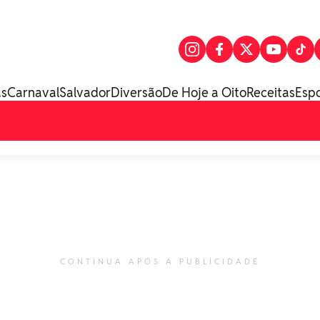
as
Carnaval
Salvador
Diversão
De Hoje a Oito
Receitas
Esp
CONTINUA APÓS A PUBLICIDADE