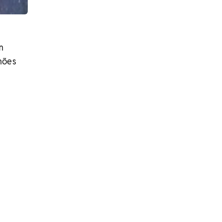
m
mões