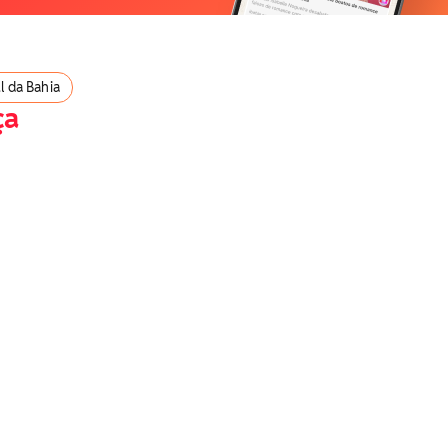
l da Bahia
ça