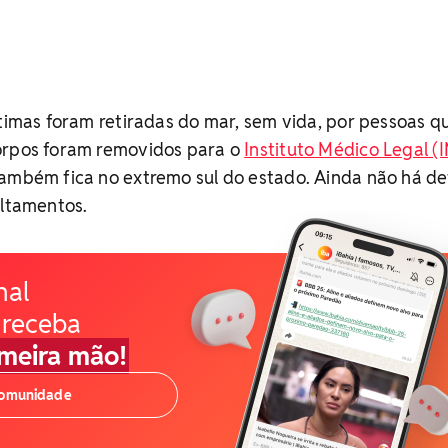
ítimas foram retiradas do mar, sem vida, por pessoas q
orpos foram removidos para o
Instituto Médico Legal (
também fica no extremo sul do estado. Ainda não há de
ultamentos.
nal
 receba
imeira mão!
comunidade