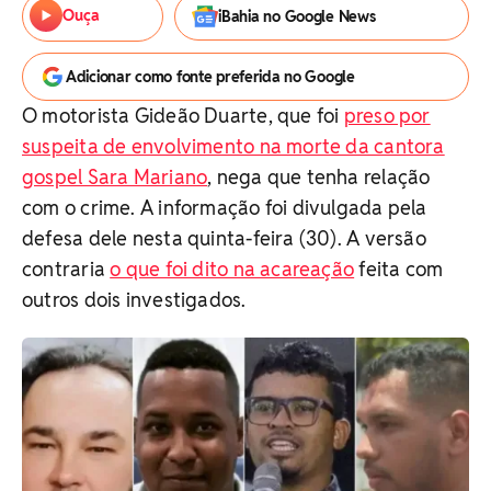
Ouça
iBahia no Google News
Adicionar como fonte preferida no Google
O motorista Gideão Duarte, que foi
preso por
suspeita de envolvimento na morte da cantora
gospel Sara Mariano
, nega que tenha relação
com o crime. A informação foi divulgada pela
defesa dele nesta quinta-feira (30). A versão
contraria
o que foi dito na acareação
feita com
outros dois investigados.