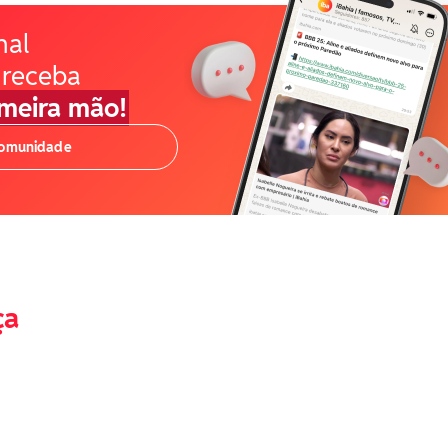
nal
 receba
imeira mão!
comunidade
ça