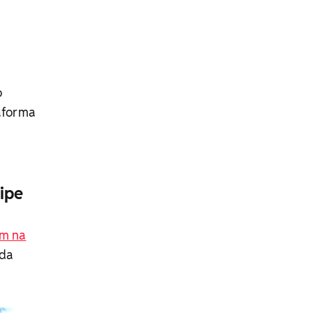
o
taforma
ipe
m na
ida