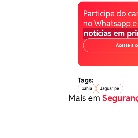
Participe do ca
no Whatsapp e
notícias em pr
Acesse a 
Tags:
bahia
Jaguaripe
Mais em
Seguran