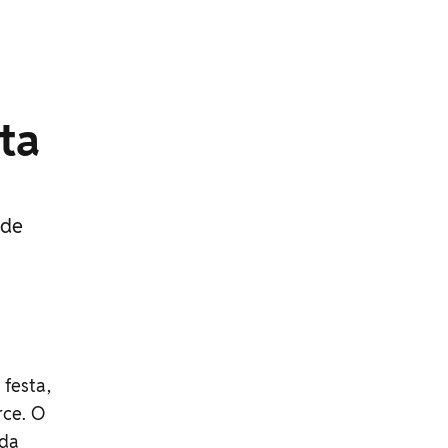
ta
 de
festa,
rce. O
 da