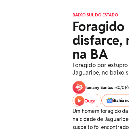
BAIXO SUL DO ESTADO
Foragido 
disfarce,
na BA
Foragido por estupro
Jaguaripe, no baixo s
Iamany Santos
•
30/01/2
Ouça
iBahia n
Um homem foragido da 
na cidade de Jaguaripe,
suspeito foi encontrado