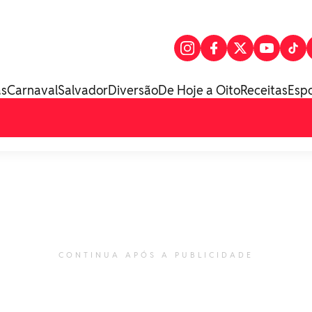
as
Carnaval
Salvador
Diversão
De Hoje a Oito
Receitas
Esp
CONTINUA APÓS A PUBLICIDADE