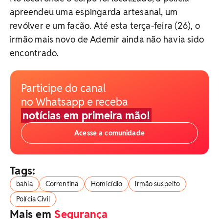
apreendeu uma espingarda artesanal, um
revólver e um facão. Até esta terça-feira (26), o
irmão mais novo de Ademir ainda não havia sido
encontrado.
Participe do canal
no Whatsapp e receba
notícias em primeira mão!
Acesse a comunidade
Tags:
bahia
Correntina
Homicídio
irmão suspeito
Polícia Civil
Mais em
Segurança