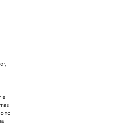
or,
r e
 mas
do no
ua