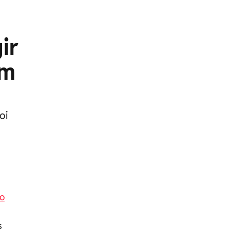
ir
em
oi
do
s