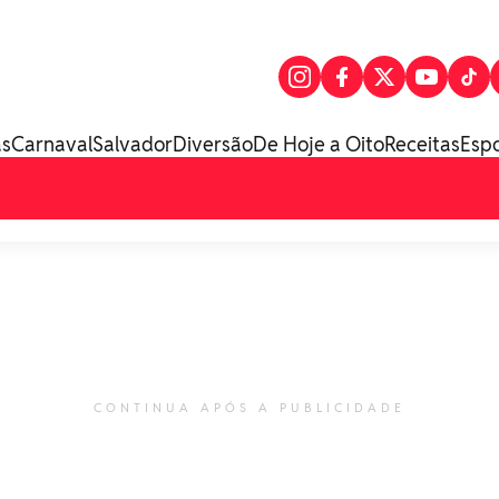
as
Carnaval
Salvador
Diversão
De Hoje a Oito
Receitas
Esp
CONTINUA APÓS A PUBLICIDADE