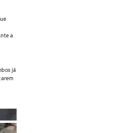
que
ante a
mbos já
starem