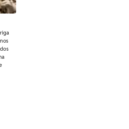
briga
enos
 dos
 na
e