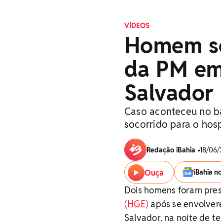
VÍDEOS
Homem so
da PM em
Salvador
Caso aconteceu no ba
socorrido para o hos
Redação iBahia
•
18/06/
Ouça
iBahia n
Dois homens foram pres
(HGE)
após se envolver
Salvador, na noite de t