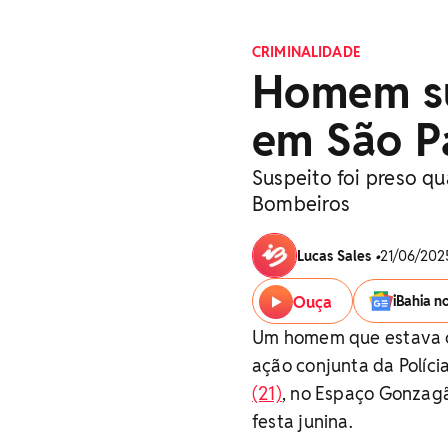
CRIMINALIDADE
Homem su
em São P
Suspeito foi preso 
Bombeiros
Lucas Sales
•
21/06/2025
Ouça
iBahia n
Um homem que estava c
ação conjunta da Políci
(21)
, no Espaço Gonzagã
festa junina.