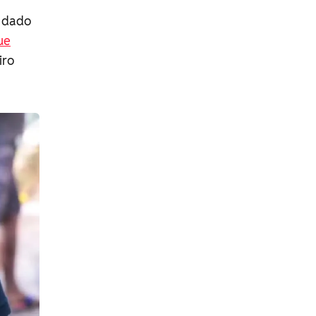
andado
ue
iro