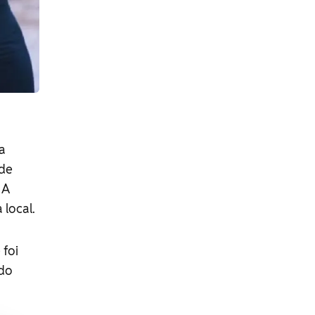
a
 de
 A
local.
foi
do