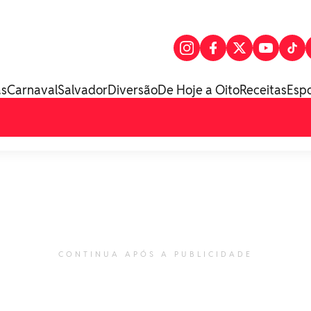
as
Carnaval
Salvador
Diversão
De Hoje a Oito
Receitas
Esp
CONTINUA APÓS A PUBLICIDADE