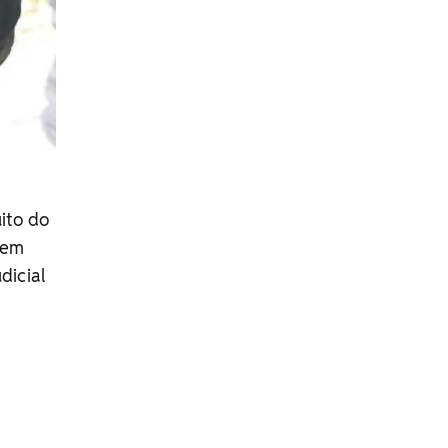
ito do
rem
dicial