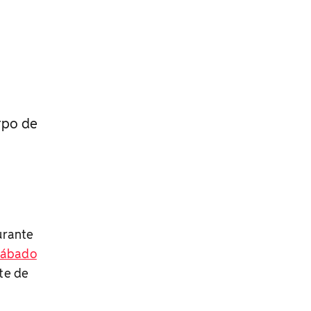
rpo de
urante
sábado
te de