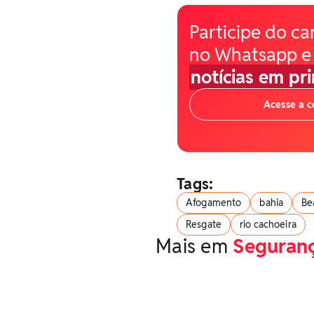
Participe do ca
no Whatsapp e
notícias em pr
Acesse a 
Tags:
Afogamento
bahia
Be
Resgate
rio cachoeira
Mais em
Seguran