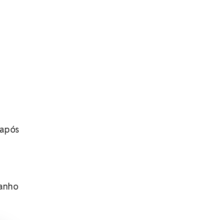
 após
banho