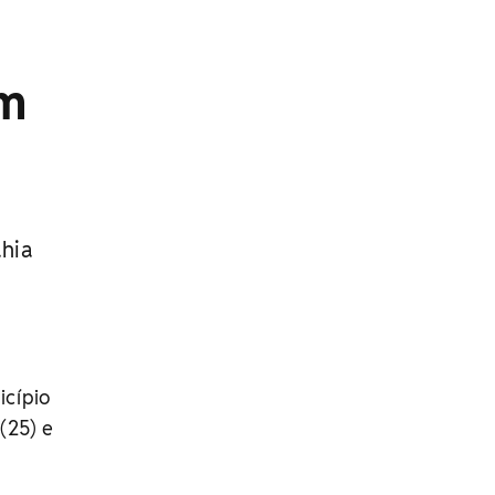
am
ahia
icípio
(25) e