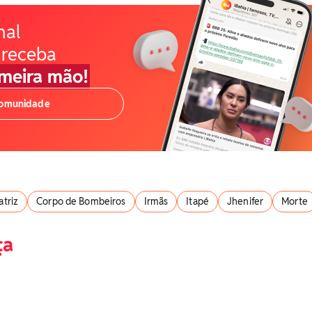
nal
 receba
imeira mão!
comunidade
atriz
Corpo de Bombeiros
Irmãs
Itapé
Jhenifer
Morte
ça