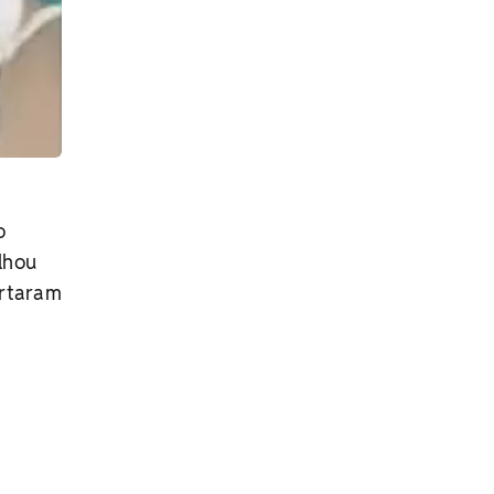
o
lhou
ortaram