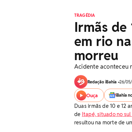
TRAGÉDIA
Irmãs de 
em rio na
morreu
Acidente aconteceu n
Redação iBahia
•
26/05/
Ouça
iBahia n
Duas irmãs de 10 e 12 
de
Itapé, situado no sul
resultou na morte de u