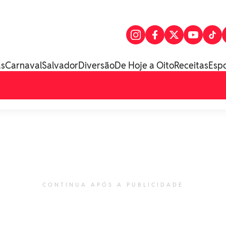
as
Carnaval
Salvador
Diversão
De Hoje a Oito
Receitas
Esp
CONTINUA APÓS A PUBLICIDADE