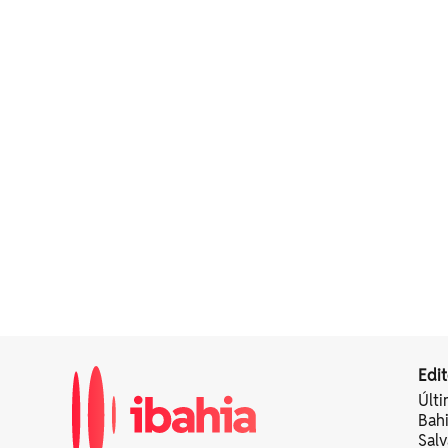
Edit
Últi
Bah
Sal